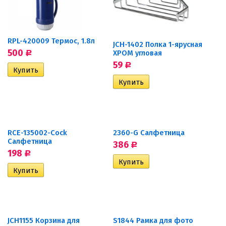
RPL-420009 Термос, 1.8л
JCH-1402 Полка 1-ярусная
500
ХРОМ угловая
Р
59
Р
RCE-135002-Cock
2360-G Салфетница
Салфетница
386
Р
198
Р
JCH1155 Корзина для
S1844 Рамка для фото