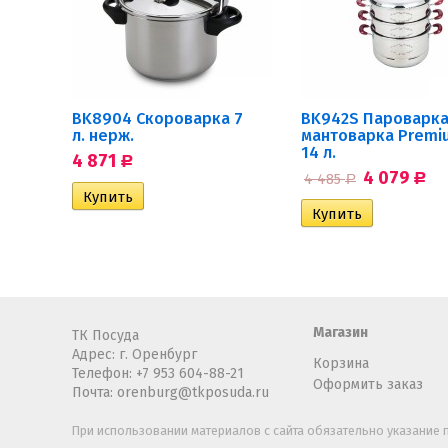
BK8904 Скороварка 7
BK942S Пароварка
л. нерж.
мантоварка Premi
14 л.
4 871
Р
4 079
4 485
Р
Р
Магазин
ТК Посуда
Адрес: г. Оренбург
Корзина
Телефон:
+7 953 604-88-21
Оформить заказ
Почта:
orenburg@tkposuda.ru
При использовании материалов с сайта обязательно указание п