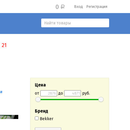
0
Вход
Регистрация
Р
 21
Цена
ии
от
до
руб.
Бренд
Bekker