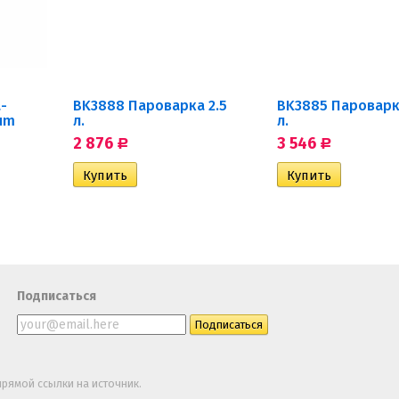
-
BK3888 Пароварка 2.5
BK3885 Пароварк
um
л.
л.
2 876
3 546
Р
Р
Подписаться
рямой ссылки на источник.