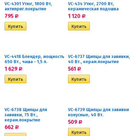
VC-4301 Утюг, 1800 Вт,
VC-434 Утюг, 2700 Вт,
антиприг.покрытие
керамическая подошва
795
1 120
Р
Р
VC-4418 Блендер, мощность
VC-6737 Щипцы для завивки,
650 Вт., чаша - 1,5 л.
40 Вт., керам.покрытие
1 629
561
Р
Р
VC-6738 Щипцы для
VC-6739 Щипцы для завивки
завивки, 75 Вт.,
конусные, 40 Вт.
керам.покрытие
509
Р
662
Р